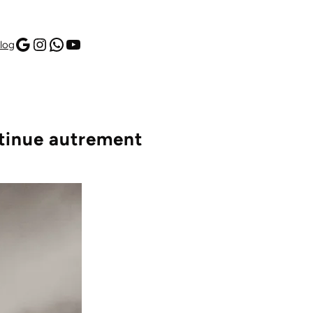
Google
Instagram
WhatsApp
YouTube
log
ntinue autrement