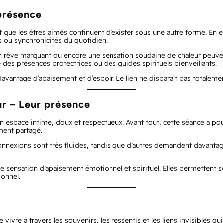
 présence
dit que les êtres aimés continuent d’exister sous une autre forme. E
ns ou synchronicités du quotidien.
 un rêve marquant ou encore une sensation soudaine de chaleur peuv
des présences protectrices ou des guides spirituels bienveillants.
davantage d’apaisement et d’espoir. Le lien ne disparaît pas totaleme
r – Leur présence
space intime, doux et respectueux. Avant tout, cette séance a pour ob
ment partagé.
nnexions sont très fluides, tandis que d’autres demandent davantage
sensation d’apaisement émotionnel et spirituel. Elles permettent sou
sonnel.
ivre à travers les souvenirs, les ressentis et les liens invisibles qu