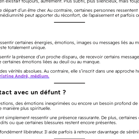
n existait toujours, autrement. Plus subtil, plus silencieux, mais touj
le départ d’un être cher. Au contraire, certaines personnes ressentent
 médiumnité peut apporter du réconfort, de l’apaisement et parfois c
ressentir certaines énergies, émotions, images ou messages liés a
ste totalement unique.
entir la présence d’un proche disparu, de recevoir certains messag
re certaines émotions liées au deuil ou au manque.
s vérités absolues. Au contraire, elle s’inscrit dans une approche hum
hristine André, médium.
tact avec un défunt ?
 questions, des émotions inexprimées ou encore un besoin profond 
 manière plus spirituelle.
ent simplement ressentir une présence rassurante. De plus, certaine
its ou que certaines blessures restent encore présentes.
ndément libérateur. Il aide parfois à retrouver davantage de séréni