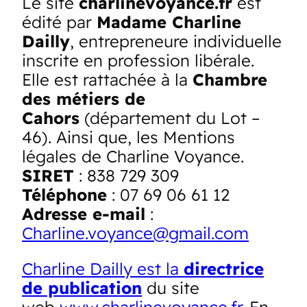
Le site
charlinevoyance.fr
est
édité par
Madame Charline
Dailly
, entrepreneure individuelle
inscrite en profession libérale.
Elle est rattachée à la
Chambre
des métiers de
Cahors
(département du Lot –
46). Ainsi que, les Mentions
légales de Charline Voyance.
SIRET
: 838 729 309
Téléphone
: 07 69 06 61 12
Adresse e-mail
:
Charline.voyance@gmail.com
Charline Dailly est la
directrice
de publication
du site
web
www.charlinevoyance.fr
. En