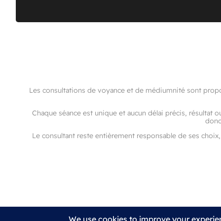
Les consultations de voyance et de médiumnité sont proposé
Chaque séance est unique et aucun délai précis, résultat o
donc
Le consultant reste entièrement responsable de ses choix, 
Conditions générales
Mentio
Site imaginé par Charline Dailly