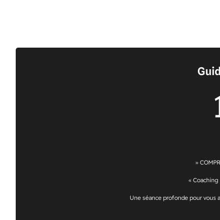
Gui
» COMPR
«
Coaching i
Une séance profonde pour vous a