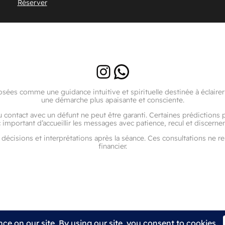
Réserver
Instagram
WhatsApp
es comme une guidance intuitive et spirituelle destinée à éclairer 
une démarche plus apaisante et consciente.
u contact avec un défunt ne peut être garanti. Certaines prédictions
 important d’accueillir les messages avec patience, recul et discerne
décisions et interprétations après la séance. Ces consultations ne 
financier.
ns légales
FAQ
Avis
Contact